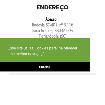
ENDEREÇO
Acesso 1
Rodovia SC-401, nº 3.116
Saco Grande, 88032-005
Florianópolis (SC)
Acesso 2
Esse site utiliza Cookies para lhe oferecer
Rodovia Virgílio Várzea, nº 587
uma melhor navegação
Saco Grande, 88032-001
Florianópolis (SC)
Entendi